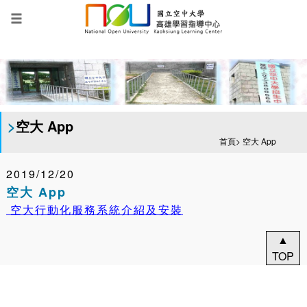
跳
到
主
:::
要
內
容
區
塊
>
空大 App
首頁
>
空大 App
2019/12/20
空大 App
空大行動化服務系統介紹及安裝
▲
TOP