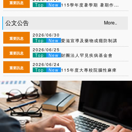
2026/07/07
重要訊息
Top
New
115學年度暑學期 暑期作業注意事項及考試資訊
公文公告
More..
2026/06/30
重要訊息
Top
New
愛滋宣導及藥物成癮防制講
座「從HIV到免疫防線：現代人必修的預
2026/06/25
防醫學」
重要訊息
Top
New
財團法人罕見疾病基金會
「2026罕見疾病獎助學金」
2026/06/24
重要訊息
Top
New
115年度大專校院腦性麻痺
及肢體障礙學生成長夏令營