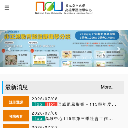
跳
到
主
要
內
Previous
Nex
容
區
塊
:::
最新消息
More..
2026/07/08
註冊選課
Top
Hot
巴威颱風影響－115學年度上學期新生現場註冊選課應變措施
2026/07/08
推廣教育
Top
高雄中心115年第三季社會工作實習招生中～