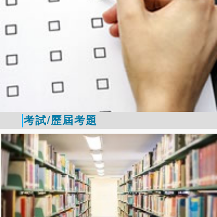
考試/歷屆考題